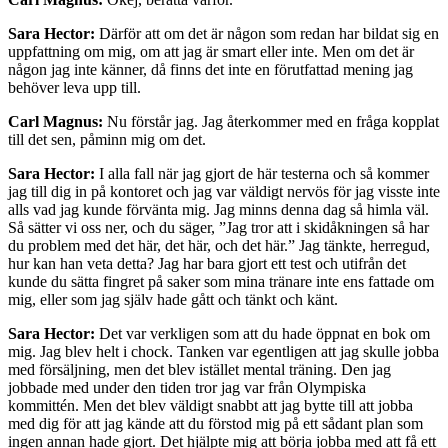
Sara Hector:
Därför att om det är någon som redan har bildat sig en
uppfattning om mig, om att jag är smart eller inte. Men om det är
någon jag inte känner, då finns det inte en förutfattad mening jag
behöver leva upp till.
Carl Magnus:
Nu förstår jag. Jag återkommer med en fråga kopplat
till det sen, påminn mig om det.
Sara Hector:
I alla fall när jag gjort de här testerna och så kommer
jag till dig in på kontoret och jag var väldigt nervös för jag visste inte
alls vad jag kunde förvänta mig. Jag minns denna dag så himla väl.
Så sätter vi oss ner, och du säger, ”Jag tror att i skidåkningen så har
du problem med det här, det här, och det här.” Jag tänkte, herregud,
hur kan han veta detta? Jag har bara gjort ett test och utifrån det
kunde du sätta fingret på saker som mina tränare inte ens fattade om
mig, eller som jag själv hade gått och tänkt och känt.
Sara Hector:
Det var verkligen som att du hade öppnat en bok om
mig. Jag blev helt i chock. Tanken var egentligen att jag skulle jobba
med försäljning, men det blev istället mental träning. Den jag
jobbade med under den tiden tror jag var från Olympiska
kommittén. Men det blev väldigt snabbt att jag bytte till att jobba
med dig för att jag kände att du förstod mig på ett sådant plan som
ingen annan hade gjort. Det hjälpte mig att börja jobba med att få ett