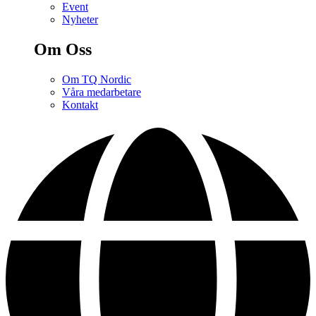
Event
Nyheter
Om Oss
Om TQ Nordic
Våra medarbetare
Kontakt