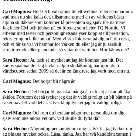
Carl Magnus:
Hej! Och välkomna till ett webinar eller seminarium,
vad man nu ska kalla det, tillsammans med en av världens bästa
alpina skidåkare som kommer få presentera sig själv lite närmare.
Jag heter CM och jobbar på ett företag som heter TQ Nordic. Vi
arbetar med tester och personlighetsanalyser kopplat till prestation,
rekrytering och lite annat. Men vi ska fokusera på dig och din resa,
och vi får se var vi hamnar för varken du eller jag är ju särskilt
strukturerade eller planerade, så vi tar det vartefter. Hur känns det?
Sara Hector:
Ja, tack så mycket att jag får komma just hit. Det
känns spännande. Jag tävlar i alpin skidåkning, har gjort det i
världscupen sedan 2009 så det är en lång resa jag varit med om nu.
Carl Magnus:
Det börjar bli några år.
Sara Hector:
Det börjar bli ganska många år och jag älskar att åka
skidor. Förutom det så tycker jag det är väldigt roligt att bli bättre på
saker oavsett vad det är. Utveckling tycker jag är väldigt roligt.
Carl Magnus:
Och om du berättar något mer personligt om dig
själv som inte andra vet om, vad skulle du lyfta då?
Sara Hector:
Någonting personligt om mig själv? Ja, jag tycker om
att plugga mycket också. Läsa, tänka. Jag har två kandidatexamen i