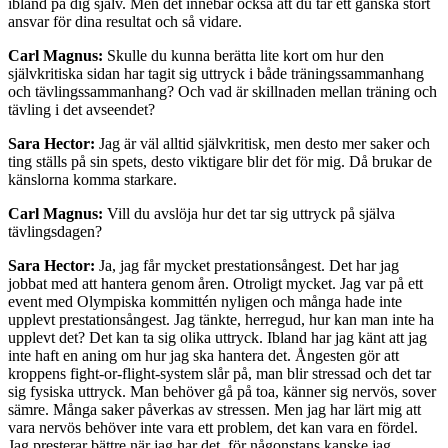
ibland på dig själv. Men det innebär också att du tar ett ganska stort
ansvar för dina resultat och så vidare.
Carl Magnus:
Skulle du kunna berätta lite kort om hur den
självkritiska sidan har tagit sig uttryck i både träningssammanhang
och tävlingssammanhang? Och vad är skillnaden mellan träning och
tävling i det avseendet?
Sara Hector:
Jag är väl alltid självkritisk, men desto mer saker och
ting ställs på sin spets, desto viktigare blir det för mig. Då brukar de
känslorna komma starkare.
Carl Magnus:
Vill du avslöja hur det tar sig uttryck på själva
tävlingsdagen?
Sara Hector:
Ja, jag får mycket prestationsångest. Det har jag
jobbat med att hantera genom åren. Otroligt mycket. Jag var på ett
event med Olympiska kommittén nyligen och många hade inte
upplevt prestationsångest. Jag tänkte, herregud, hur kan man inte ha
upplevt det? Det kan ta sig olika uttryck. Ibland har jag känt att jag
inte haft en aning om hur jag ska hantera det. Ångesten gör att
kroppens fight-or-flight-system slår på, man blir stressad och det tar
sig fysiska uttryck. Man behöver gå på toa, känner sig nervös, sover
sämre. Många saker påverkas av stressen. Men jag har lärt mig att
vara nervös behöver inte vara ett problem, det kan vara en fördel.
Jag presterar bättre när jag har det, för någonstans kanske jag