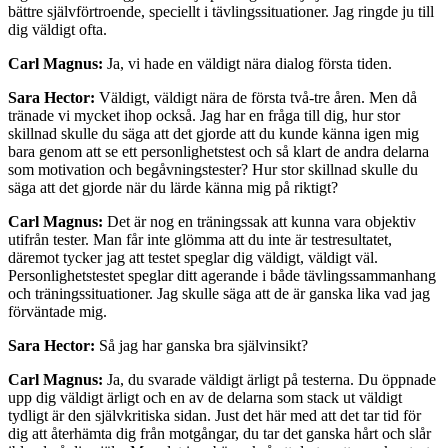
bättre självförtroende, speciellt i tävlingssituationer. Jag ringde ju till
dig väldigt ofta.
Carl Magnus:
Ja, vi hade en väldigt nära dialog första tiden.
Sara Hector:
Väldigt, väldigt nära de första två-tre åren. Men då
tränade vi mycket ihop också. Jag har en fråga till dig, hur stor
skillnad skulle du säga att det gjorde att du kunde känna igen mig
bara genom att se ett personlighetstest och så klart de andra delarna
som motivation och begåvningstester? Hur stor skillnad skulle du
säga att det gjorde när du lärde känna mig på riktigt?
Carl Magnus:
Det är nog en träningssak att kunna vara objektiv
utifrån tester. Man får inte glömma att du inte är testresultatet,
däremot tycker jag att testet speglar dig väldigt, väldigt väl.
Personlighetstestet speglar ditt agerande i både tävlingssammanhang
och träningssituationer. Jag skulle säga att de är ganska lika vad jag
förväntade mig.
Sara Hector:
Så jag har ganska bra självinsikt?
Carl Magnus:
Ja, du svarade väldigt ärligt på testerna. Du öppnade
upp dig väldigt ärligt och en av de delarna som stack ut väldigt
tydligt är den självkritiska sidan. Just det här med att det tar tid för
dig att återhämta dig från motgångar, du tar det ganska hårt och slår