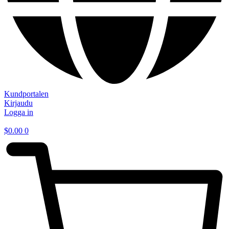
Kundportalen
Kirjaudu
Logga in
$
0.00
0