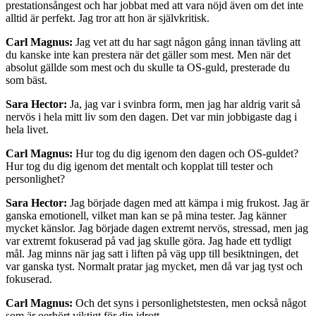
prestationsångest och har jobbat med att vara nöjd även om det inte
alltid är perfekt. Jag tror att hon är självkritisk.
Carl Magnus:
Jag vet att du har sagt någon gång innan tävling att
du kanske inte kan prestera när det gäller som mest. Men när det
absolut gällde som mest och du skulle ta OS-guld, presterade du
som bäst.
Sara Hector:
Ja, jag var i svinbra form, men jag har aldrig varit så
nervös i hela mitt liv som den dagen. Det var min jobbigaste dag i
hela livet.
Carl Magnus:
Hur tog du dig igenom den dagen och OS-guldet?
Hur tog du dig igenom det mentalt och kopplat till tester och
personlighet?
Sara Hector:
Jag började dagen med att kämpa i mig frukost. Jag är
ganska emotionell, vilket man kan se på mina tester. Jag känner
mycket känslor. Jag började dagen extremt nervös, stressad, men jag
var extremt fokuserad på vad jag skulle göra. Jag hade ett tydligt
mål. Jag minns när jag satt i liften på väg upp till besiktningen, det
var ganska tyst. Normalt pratar jag mycket, men då var jag tyst och
fokuserad.
Carl Magnus:
Och det syns i personlighetstesten, men också något
som är oerhört viktigt för din idrott.