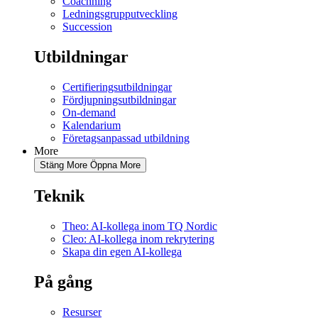
Coachning
Ledningsgrupputveckling
Succession
Utbildningar
Certifieringsutbildningar
Fördjupningsutbildningar
On-demand
Kalendarium
Företagsanpassad utbildning
More
Stäng More
Öppna More
Teknik
Theo: AI-kollega inom TQ Nordic
Cleo: AI-kollega inom rekrytering
Skapa din egen AI-kollega
På gång
Resurser