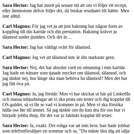
Sara Hector:
Jag har insett på senare tid att om vi följer ett recept,
eller åtminstone delvis följer det, då brukar resultatet bli bättre. Men
inte alltid.
Carl Magnus:
För jag vet ju att just bakning har någon form av
koppling till din karriär och din prestation. Bakning kräver ju
tålamod under jästiden. Och det är…
Sara Hector:
Jag har väldigt svårt för tålamod.
Carl Magnus:
Jag vet att tålamod inte är din starkaste gren.
Sara Hector:
Nej, det har absolut varit en utmaning i min karriär.
Jag hade en tränare som tjatade mycket om tålamod, tålamod, och
jag tänkte nej, hur länge ska man behöva ha tålamod? Men det har
jag fått öva på.
Carl Magnus:
Ja, jag förstår. Men vi har skickat ut här på LinkedIn
och massa inbjudningar att vi ska prata om tester och dig kopplat till
OS-guldet, så vi får se vad vi kommer in på. Men vi ska försöka
hålla oss lite till ämnet. Så jag tänkte om du kan dra för oss hur vi
började jobba ihop, för det var ju faktiskt kopplat till tester.
Sara Hector:
Ja, exakt. Det roliga var att min bror, han hade jobbat
som telefonförsäljare en sommar och sa, ”Du måste lära dig att sälja