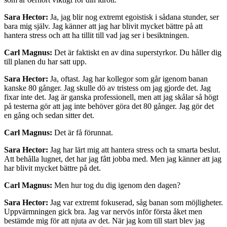
Sara Hector:
Ja, jag blir nog extremt egoistisk i sådana stunder, ser
bara mig själv. Jag känner att jag har blivit mycket bättre på att
hantera stress och att ha tillit till vad jag ser i besiktningen.
Carl Magnus:
Det är faktiskt en av dina superstyrkor. Du håller dig
till planen du har satt upp.
Sara Hector:
Ja, oftast. Jag har kollegor som går igenom banan
kanske 80 gånger. Jag skulle dö av tristess om jag gjorde det. Jag
fixar inte det. Jag är ganska professionell, men att jag skålar så högt
på testerna gör att jag inte behöver göra det 80 gånger. Jag gör det
en gång och sedan sitter det.
Carl Magnus:
Det är få förunnat.
Sara Hector:
Jag har lärt mig att hantera stress och ta smarta beslut.
Att behålla lugnet, det har jag fått jobba med. Men jag känner att jag
har blivit mycket bättre på det.
Carl Magnus:
Men hur tog du dig igenom den dagen?
Sara Hector:
Jag var extremt fokuserad, såg banan som möjligheter.
Uppvärmningen gick bra. Jag var nervös inför första åket men
bestämde mig för att njuta av det. När jag kom till start blev jag