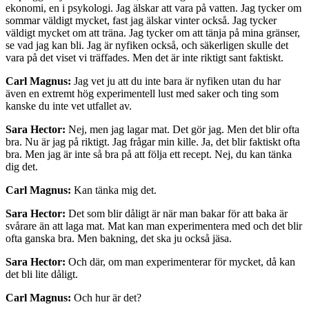
ekonomi, en i psykologi. Jag älskar att vara på vatten. Jag tycker om
sommar väldigt mycket, fast jag älskar vinter också. Jag tycker
väldigt mycket om att träna. Jag tycker om att tänja på mina gränser,
se vad jag kan bli. Jag är nyfiken också, och säkerligen skulle det
vara på det viset vi träffades. Men det är inte riktigt sant faktiskt.
Carl Magnus:
Jag vet ju att du inte bara är nyfiken utan du har
även en extremt hög experimentell lust med saker och ting som
kanske du inte vet utfallet av.
Sara Hector:
Nej, men jag lagar mat. Det gör jag. Men det blir ofta
bra. Nu är jag på riktigt. Jag frågar min kille. Ja, det blir faktiskt ofta
bra. Men jag är inte så bra på att följa ett recept. Nej, du kan tänka
dig det.
Carl Magnus:
Kan tänka mig det.
Sara Hector:
Det som blir dåligt är när man bakar för att baka är
svårare än att laga mat. Mat kan man experimentera med och det blir
ofta ganska bra. Men bakning, det ska ju också jäsa.
Sara Hector:
Och där, om man experimenterar för mycket, då kan
det bli lite dåligt.
Carl Magnus:
Och hur är det?