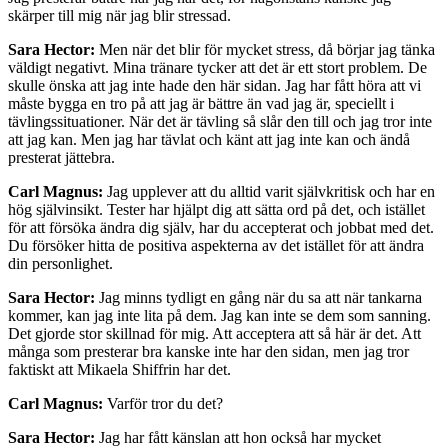
skärper till mig när jag blir stressad.
Sara Hector:
Men när det blir för mycket stress, då börjar jag tänka
väldigt negativt. Mina tränare tycker att det är ett stort problem. De
skulle önska att jag inte hade den här sidan. Jag har fått höra att vi
måste bygga en tro på att jag är bättre än vad jag är, speciellt i
tävlingssituationer. När det är tävling så slår den till och jag tror inte
att jag kan. Men jag har tävlat och känt att jag inte kan och ändå
presterat jättebra.
Carl Magnus:
Jag upplever att du alltid varit självkritisk och har en
hög självinsikt. Tester har hjälpt dig att sätta ord på det, och istället
för att försöka ändra dig själv, har du accepterat och jobbat med det.
Du försöker hitta de positiva aspekterna av det istället för att ändra
din personlighet.
Sara Hector:
Jag minns tydligt en gång när du sa att när tankarna
kommer, kan jag inte lita på dem. Jag kan inte se dem som sanning.
Det gjorde stor skillnad för mig. Att acceptera att så här är det. Att
många som presterar bra kanske inte har den sidan, men jag tror
faktiskt att Mikaela Shiffrin har det.
Carl Magnus:
Varför tror du det?
Sara Hector:
Jag har fått känslan att hon också har mycket