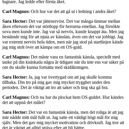
lugnare. Jag ledde efter första åket.
Carl Magnus:
Och hur var det att gå ut i ledning i andra åket?
Sara Hector:
Det var jättenervöst. Det var många timmar mellan
åken eftersom det var störtlopp för herrarna emellan. Jag försökte
sova men kunde inte. Jag var så nervös, kunde knappt äta. Men jag
bestämde mig för att njuta av känslan, även om det var jobbigt. Jag
var extremt nervös hela tiden, men när jag stod på startlinjen kände
jag mig stolt över att kämpa om ett OS-guld.
Carl Magnus:
Det måste vara en fantastisk känsla, speciellt med
tanke på din knäskada några år tidigare när du inte ens var säker på
om du skulle kunna fortsätta med skidåkningen.
Sara Hector:
Ja, jag var övertygad om att jag skulle komma
tillbaka. Din tro på mig gav mig mycket trygghet under den
perioden. Det är viktigt att tro att saker och ting ska gå bra.
Carl Magnus:
Och nu har du plockat hem OS-guldet. Hur kändes
det att uppnå det målet?
Sara Hector:
Det var en fantastisk känsla, men det roliga är att jag
inte nådde mitt mål fullt ut. Jag satte ett väldigt högt mål för mig
själv. Men det gav mig mycket motivation och drivkraft. Jag tror att
det är viktigt att alltid sträva efter att bli bättre.