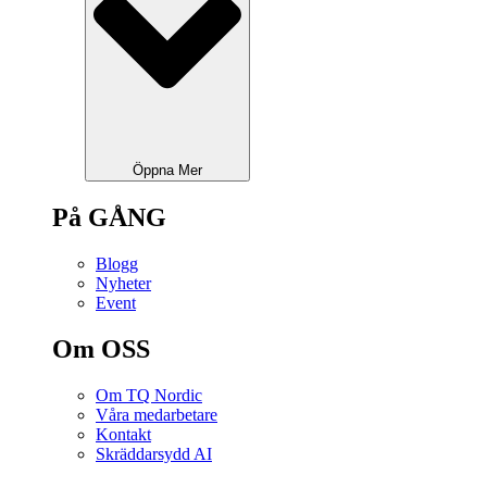
Öppna Mer
På GÅNG
Blogg
Nyheter
Event
Om OSS
Om TQ Nordic
Våra medarbetare
Kontakt
Skräddarsydd AI