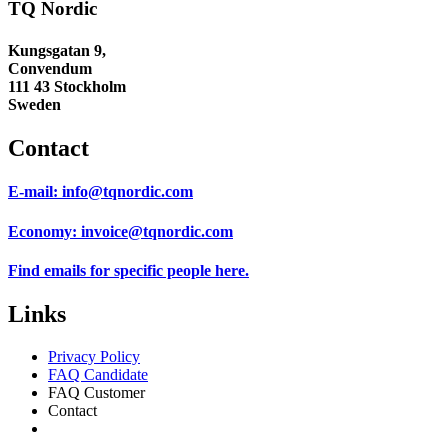
TQ Nordic
Kungsgatan 9,
Convendum
111 43 Stockholm
Sweden
Contact
E-mail:
info@tqnordic.com
Economy:
invoice@tqnordic.com
Find emails for specific people
here.
Links
Privacy Policy
FAQ Candidate
FAQ Customer
Contact
Consent Preferences