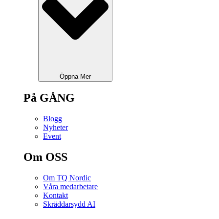
Öppna Mer
På GÅNG
Blogg
Nyheter
Event
Om OSS
Om TQ Nordic
Våra medarbetare
Kontakt
Skräddarsydd AI