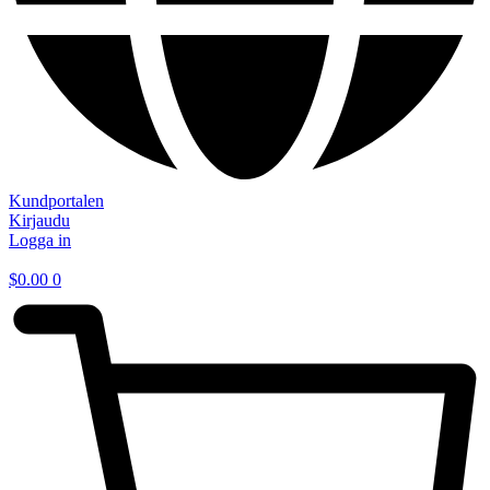
Kundportalen
Kirjaudu
Logga in
$
0.00
0