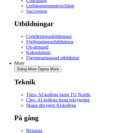
Coachning
Ledningsgrupputveckling
Succession
Utbildningar
Certifieringsutbildningar
Fördjupningsutbildningar
On-demand
Kalendarium
Företagsanpassad utbildning
More
Stäng More
Öppna More
Teknik
Theo: AI-kollega inom TQ Nordic
Cleo: AI-kollega inom rekrytering
Skapa din egen AI-kollega
På gång
Resurser