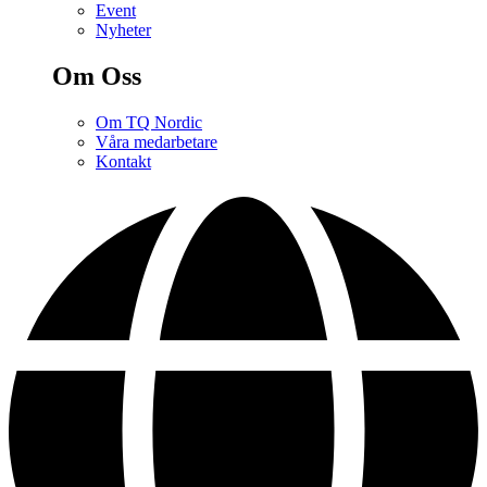
Event
Nyheter
Om Oss
Om TQ Nordic
Våra medarbetare
Kontakt