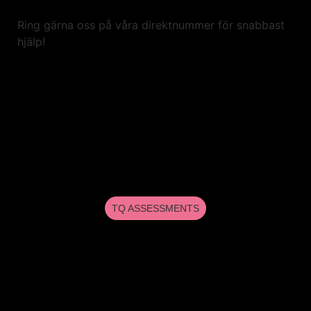
Ring gärna oss på våra direktnummer för snabbast
hjälp!
TQ ASSESSMENTS