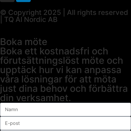
© Copyright 2025 | All rights reserved
| TQ AI Nordic AB
Boka möte
Boka ett kostnadsfri och
förutsättningslöst möte och
upptäck hur vi kan anpassa
våra lösningar för att möta
just dina behov och förbättra
din verksamhet.