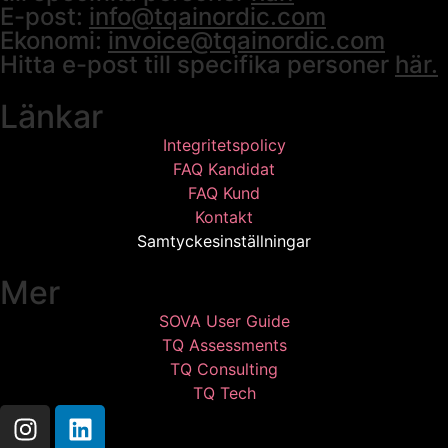
E-post:
info@tqainordic.com
Ekonomi:
invoice@tqainordic.com
Hitta e-post till specifika personer
här.
Länkar
Integritetspolicy
FAQ Kandidat
FAQ Kund
Kontakt
Samtyckesinställningar
Mer
SOVA User Guide
TQ Assessments
TQ Consulting
TQ Tech