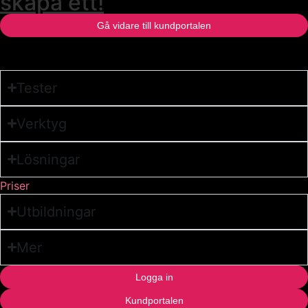
skapa ett!
Gå vidare till kundportalen
Tester
Verktyg
Lösningar
Priser
Utbildningar
Mer
Logga in
Kundportalen