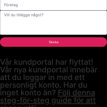
Skicka
Vår kundportal har flyttat!
Vår nya kundportal innebär
att du loggar in med ett
personligt konto. Har du
inget konto än?
Följ denna
steg-för-steg guide för att