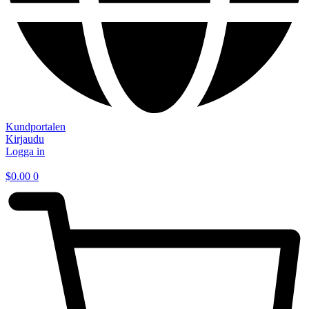
Kundportalen
Kirjaudu
Logga in
$
0.00
0