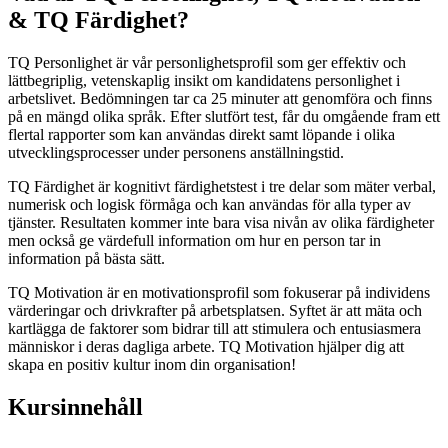
& TQ Färdighet?
TQ Personlighet är vår personlighetsprofil som ger effektiv och
lättbegriplig, vetenskaplig insikt om kandidatens personlighet i
arbetslivet. Bedömningen tar ca 25 minuter att genomföra och finns
på en mängd olika språk. Efter slutfört test, får du omgående fram ett
flertal rapporter som kan användas direkt samt löpande i olika
utvecklingsprocesser under personens anställningstid.
TQ Färdighet är kognitivt färdighetstest i tre delar som mäter verbal,
numerisk och logisk förmåga och kan användas för alla typer av
tjänster. Resultaten kommer inte bara visa nivån av olika färdigheter
men också ge värdefull information om hur en person tar in
information på bästa sätt.
TQ Motivation är en motivationsprofil som fokuserar på individens
värderingar och drivkrafter på arbetsplatsen. Syftet är att mäta och
kartlägga de faktorer som bidrar till att stimulera och entusiasmera
människor i deras dagliga arbete. TQ Motivation hjälper dig att
skapa en positiv kultur inom din organisation!
Kursinnehåll