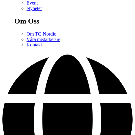
Event
Nyheter
Om Oss
Om TQ Nordic
Våra medarbetare
Kontakt