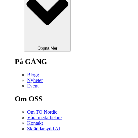
Öppna Mer
På GÅNG
Blogg
Nyheter
Event
Om OSS
Om TQ Nordic
Våra medarbetare
Kontakt
Skräddarsydd AI