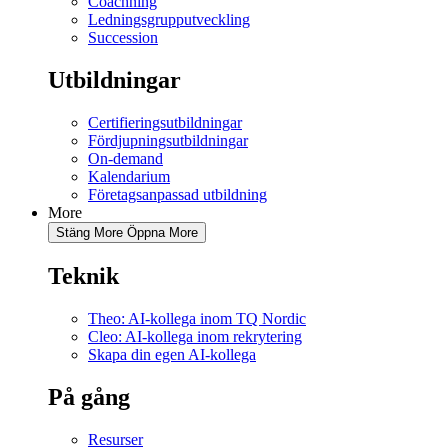
Coachning
Ledningsgrupputveckling
Succession
Utbildningar
Certifieringsutbildningar
Fördjupningsutbildningar
On-demand
Kalendarium
Företagsanpassad utbildning
More
Stäng More
Öppna More
Teknik
Theo: AI-kollega inom TQ Nordic
Cleo: AI-kollega inom rekrytering
Skapa din egen AI-kollega
På gång
Resurser