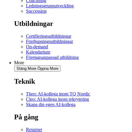
Coachning
Ledningsgrupputveckling
Succession
Utbildningar
Certifieringsutbildningar
Fördjupningsutbildningar
On-demand
Kalendarium
Företagsanpassad utbildning
More
Stäng More
Öppna More
Teknik
Theo: AI-kollega inom TQ Nordic
Cleo: AI-kollega inom rekrytering
Skapa din egen AI-kollega
På gång
Resurser