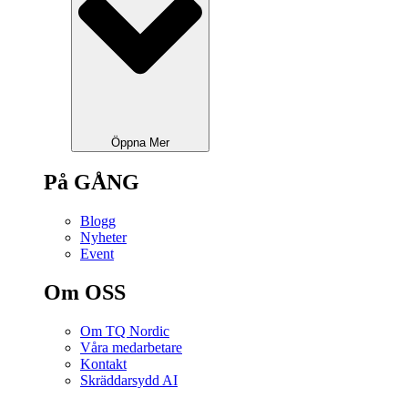
Öppna Mer
På GÅNG
Blogg
Nyheter
Event
Om OSS
Om TQ Nordic
Våra medarbetare
Kontakt
Skräddarsydd AI