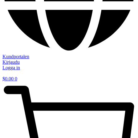
Kundportalen
Kirjaudu
Logga in
$
0.00
0