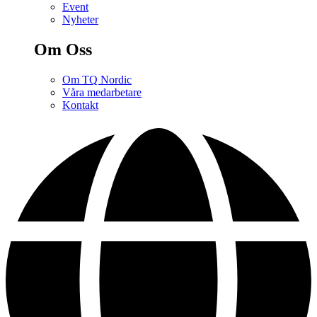
Event
Nyheter
Om Oss
Om TQ Nordic
Våra medarbetare
Kontakt