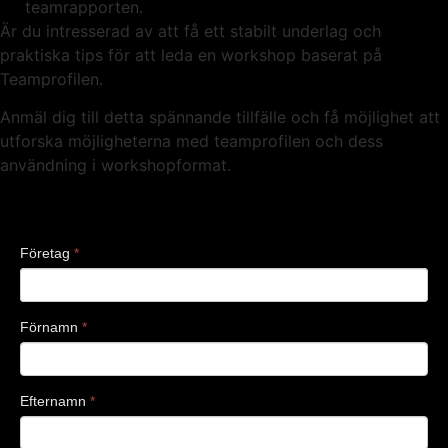
teamrapporten.
Är du intresserad av att få ett stabilt underlag och
praktiska tips för att leda en workshop baserat på
Teamprofilen.
Anmäl dig till detta spännande tillfälle och få möjlighet att
utforska möjligheterna med teamprofilen och dess
användning i workshopformat.