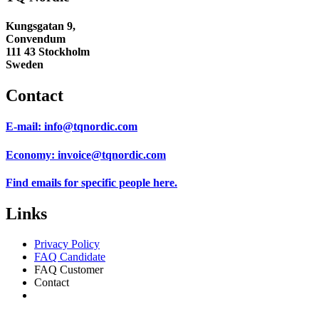
Kungsgatan 9,
Convendum
111 43 Stockholm
Sweden
Contact
E-mail:
info@tqnordic.com
Economy:
invoice@tqnordic.com
Find emails for specific people
here.
Links
Privacy Policy
FAQ Candidate
FAQ Customer
Contact
Consent Preferences