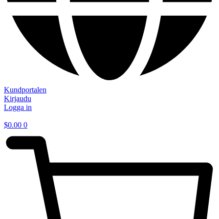
Kundportalen
Kirjaudu
Logga in
$
0.00
0