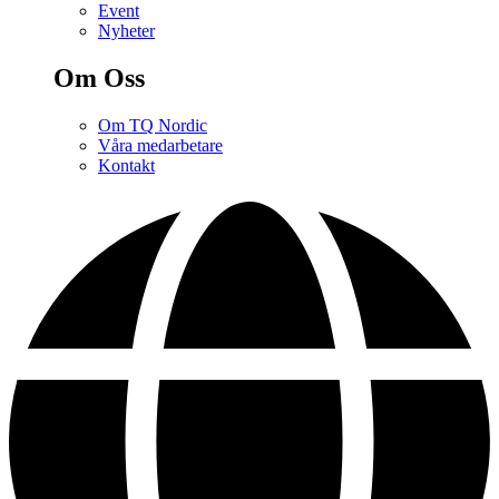
Event
Nyheter
Om Oss
Om TQ Nordic
Våra medarbetare
Kontakt