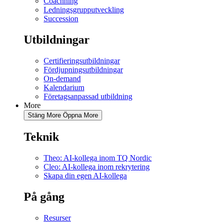
Coachning
Ledningsgrupputveckling
Succession
Utbildningar
Certifieringsutbildningar
Fördjupningsutbildningar
On-demand
Kalendarium
Företagsanpassad utbildning
More
Stäng More
Öppna More
Teknik
Theo: AI-kollega inom TQ Nordic
Cleo: AI-kollega inom rekrytering
Skapa din egen AI-kollega
På gång
Resurser