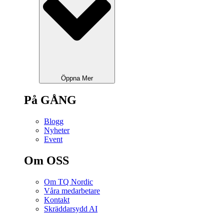
Öppna Mer
På GÅNG
Blogg
Nyheter
Event
Om OSS
Om TQ Nordic
Våra medarbetare
Kontakt
Skräddarsydd AI