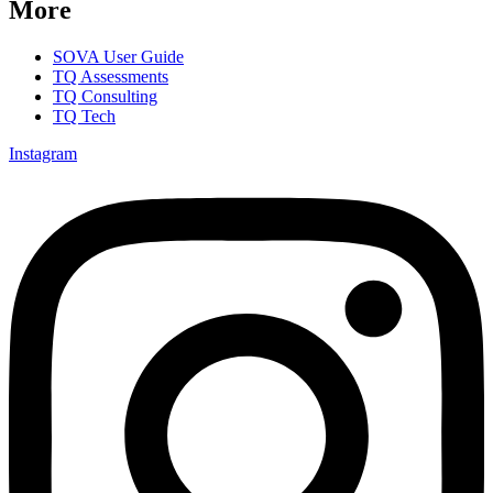
More
SOVA User Guide
TQ Assessments
TQ Consulting
TQ Tech
Instagram