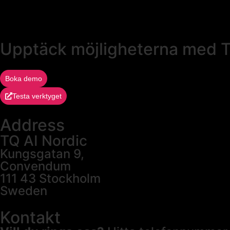
Upptäck möjligheterna med 
Boka demo
Testa verktyget
Address
TQ AI Nordic
Kungsgatan 9,
Convendum
111 43 Stockholm
Sweden
Kontakt