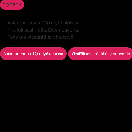
TQ TECH
Asiantuntemus TQ:n työkaluissa
Yksilöllisesti räätälöity neuvonta
Tehokas viestintä ja yhteistyö
Asiantuntemus TQ:n työkaluissa
Yksilöllisesti räätälöity neuvonta