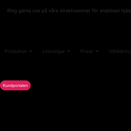
Ring gärna oss på våra direktnummer för snabbast hjälp
Produkter
Lösningar
Priser
Utbildnin
Kundportalen