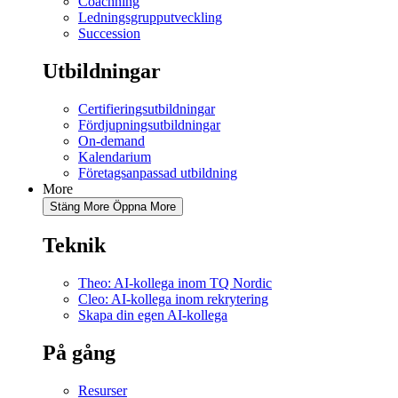
Coachning
Ledningsgrupputveckling
Succession
Utbildningar
Certifieringsutbildningar
Fördjupningsutbildningar
On-demand
Kalendarium
Företagsanpassad utbildning
More
Stäng More
Öppna More
Teknik
Theo: AI-kollega inom TQ Nordic
Cleo: AI-kollega inom rekrytering
Skapa din egen AI-kollega
På gång
Resurser