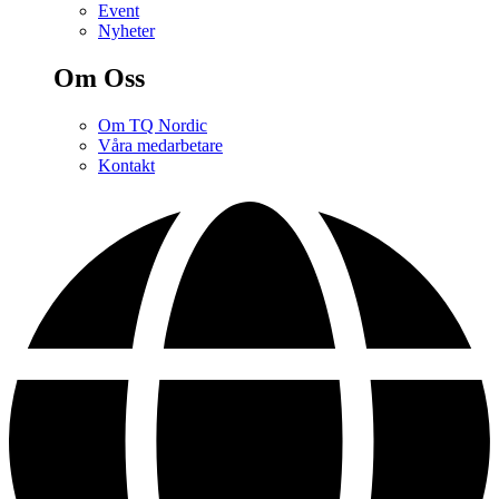
Event
Nyheter
Om Oss
Om TQ Nordic
Våra medarbetare
Kontakt