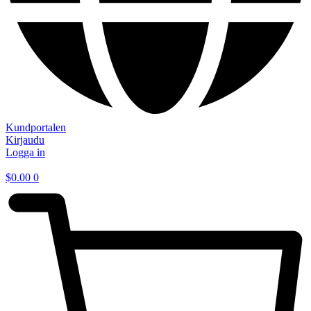
Kundportalen
Kirjaudu
Logga in
$
0.00
0