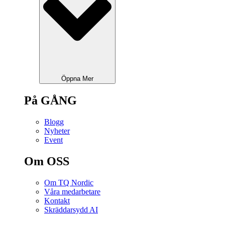
Öppna Mer
På GÅNG
Blogg
Nyheter
Event
Om OSS
Om TQ Nordic
Våra medarbetare
Kontakt
Skräddarsydd AI