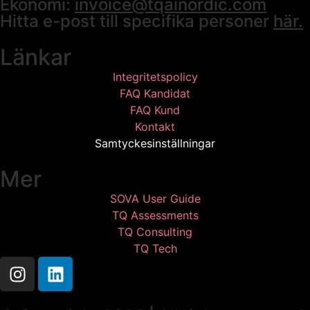
Ekonomi:
invoice@tqainordic.com
Hitta e-post till specifika personer
här.
Länkar
Integritetspolicy
FAQ Kandidat
FAQ Kund
Kontakt
Samtyckesinställningar
Mer
SOVA User Guide
TQ Assessments
TQ Consulting
TQ Tech