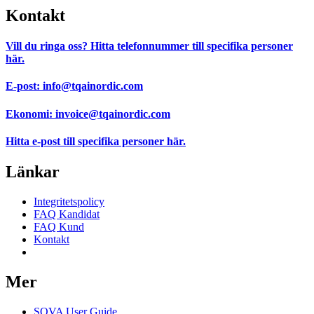
Kontakt
Vill du ringa oss?
Hitta telefonnummer till specifika personer
här.
E-post:
info@tqainordic.com
Ekonomi:
invoice@tqainordic.com
Hitta e-post till specifika personer
här.
Länkar
Integritetspolicy
FAQ Kandidat
FAQ Kund
Kontakt
Samtyckesinställningar
Mer
SOVA User Guide