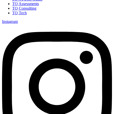
TQ Assessments
TQ Consulting
TQ Tech
Instagram