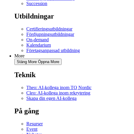
Succession
Utbildningar
Certifieringsutbildningar
Fördjupningsutbildningar
On-demand
Kalendarium
Företagsanpassad utbildning
More
Stäng More
Öppna More
Teknik
Theo: AI-kollega inom TQ Nordic
Cleo: AI-kollega inom rekrytering
Skapa din egen AI-kollega
På gång
Resurser
Event