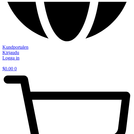
Kundportalen
Kirjaudu
Logga in
$
0.00
0