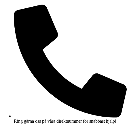
Hoppa
till
innehåll
Ring gärna oss på våra direktnummer för snabbast hjälp!