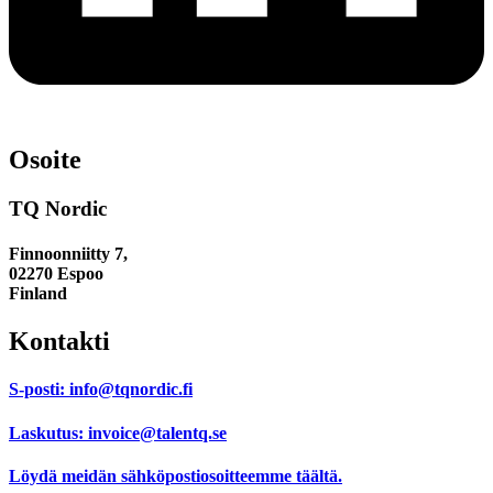
Osoite
TQ Nordic
Finnoonniitty 7,
02270 Espoo
Finland
Kontakti
S-posti:
info@tqnordic.fi
Laskutus:
invoice@talentq.se
Löydä meidän sähköpostiosoitteemme
täältä.