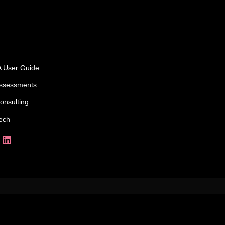
 User Guide
ssessments
onsulting
ech