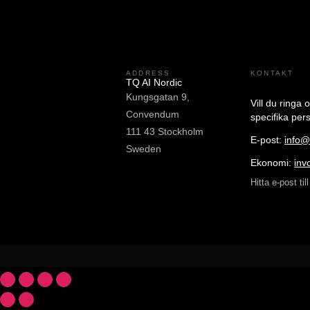
ADDRESS
KONTAKT
TQ AI Nordic
Kungsgatan 9,
Vill du ringa 
Convendum
specifika pe
111 43 Stockholm
E-post:
info@
Sweden
Ekonomi:
inv
Hitta e-post ti