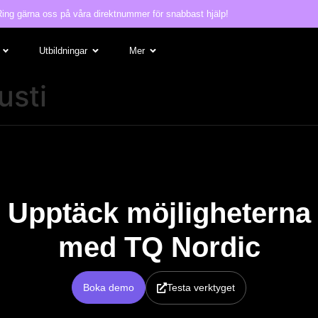
Ring gärna oss på våra direktnummer för snabbast hjälp!
Utbildningar
Mer
usti
Upptäck möjligheterna
med TQ Nordic
Boka demo
Testa verktyget