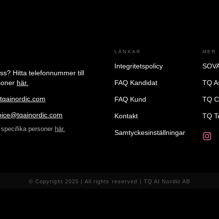
LÄNKAR
MER
Integritetspolicy
SOVA
oss?
Hitta telefonnummer till
rsoner
här.
FAQ Kandidat
TQ A
tqainordic.com
FAQ Kund
TQ C
oice@tqainordic.com
Kontakt
TQ T
ll specifika personer
här.
Samtyckesinställningar
© Copyright 2025 | All rights reserved | TQ AI Nordic AB