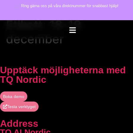
Ring gärna oss på våra direktnummer för snabbast hjälp!
Etikett:
18-19
december
Upptäck möjligheterna med
TQ Nordic
Boka demo
Testa verktyget
Address
TQ AI Nordic