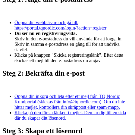
Öppna din webbläsare och gå till:
https://portal.tqnordic.com/login/?action=register
Du ser nu en registreringssida.
Skriv in den e-postadress du vill använda för att logga in.
Skriv in samma e-postadress en gång till för att undvika
stavfel.
Klicka på knappen "Skicka registreringslänk". Efter detta
skickas ett mejl till den e-postadress du angav.
Steg 2: Bekräfta din e-post
Öppna din inkorg och leta efter ett mejl från TQ Nordic
Kundportal (skickas från info@tqnordic.com). Om du inte
hittar mejlet, kontrollera din skräppost eller spam-mapp.
Klicka på den första länken i mejlet. Den tar dig till en sida
där du skapar ditt lösenord.
Steg 3: Skapa ett lösenord