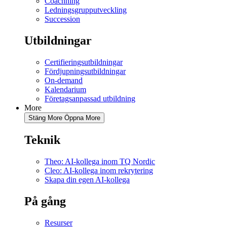
Coachning
Ledningsgrupputveckling
Succession
Utbildningar
Certifieringsutbildningar
Fördjupningsutbildningar
On-demand
Kalendarium
Företagsanpassad utbildning
More
Stäng More
Öppna More
Teknik
Theo: AI-kollega inom TQ Nordic
Cleo: AI-kollega inom rekrytering
Skapa din egen AI-kollega
På gång
Resurser