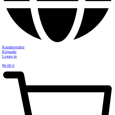
Kundportalen
Kirjaudu
Logga in
$
0.00
0