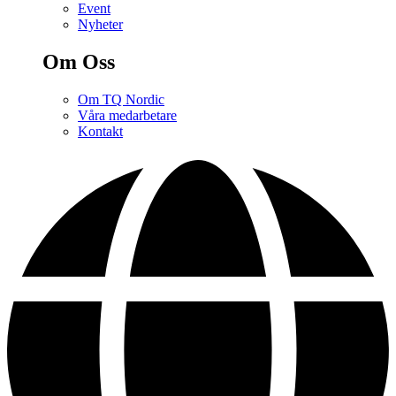
Event
Nyheter
Om Oss
Om TQ Nordic
Våra medarbetare
Kontakt