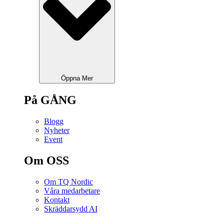
Öppna Mer
På GÅNG
Blogg
Nyheter
Event
Om OSS
Om TQ Nordic
Våra medarbetare
Kontakt
Skräddarsydd AI