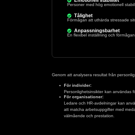
Emotionell stabilitet
Personer med hög emotionell stabili
Tålighet
Förmågan att uthärda stressade situa
Anpassningsbarhet
En flexibel inställning och förmågan
Genom att analysera resultat från personlig
För individer:
Personlighetsinsikter kan användas fö
För organisationer:
Ledare och HR-avdelningar kan använ
att matcha arbetsuppgifter med meda
välmående och prestation.