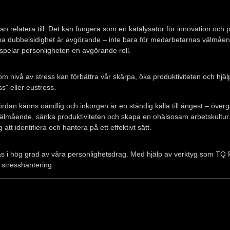
an relatera till. Det kan fungera som en katalysator för innovation och p
na dubbelsidighet är avgörande – inte bara för medarbetarnas välmåen
pelar personligheten en avgörande roll.
om nivå av stress kan förbättra vår skärpa, öka produktiviteten och hjäl
ss” eller eustress.
rdan känns oändlig och inkorgen är en ständig källa till ångest – övergå
välmående, sänka produktiviteten och skapa en ohälsosam arbetskultur
att identifiera och hantera på ett effektivt sätt.
s i hög grad av våra personlighetsdrag. Med hjälp av verktyg som TQ Pe
s stresshantering.