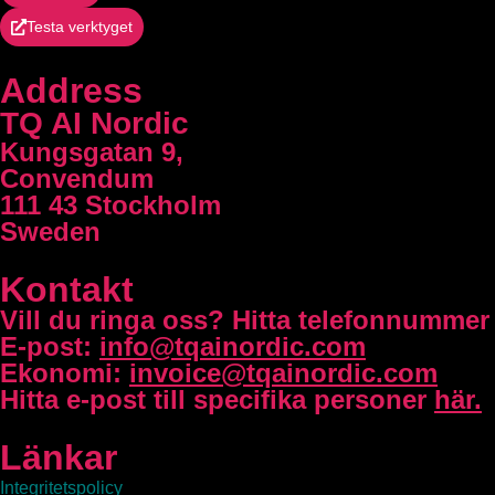
Testa verktyget
Address
TQ AI Nordic
Kungsgatan 9,
Convendum
111 43 Stockholm
Sweden
Kontakt
Vill du ringa oss?
Hitta telefonnummer t
E-post:
info@tqainordic.com
Ekonomi:
invoice@tqainordic.com
Hitta e-post till specifika personer
här.
Länkar
Integritetspolicy