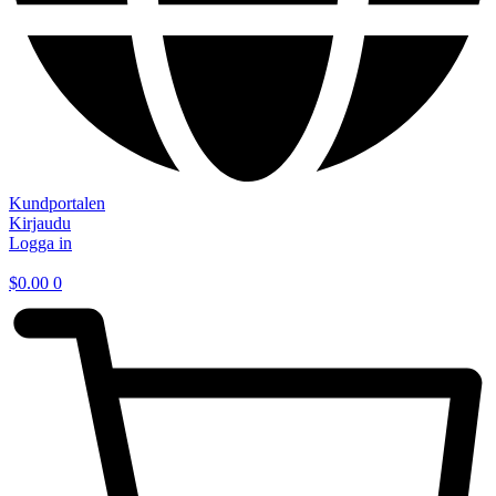
Kundportalen
Kirjaudu
Logga in
$
0.00
0