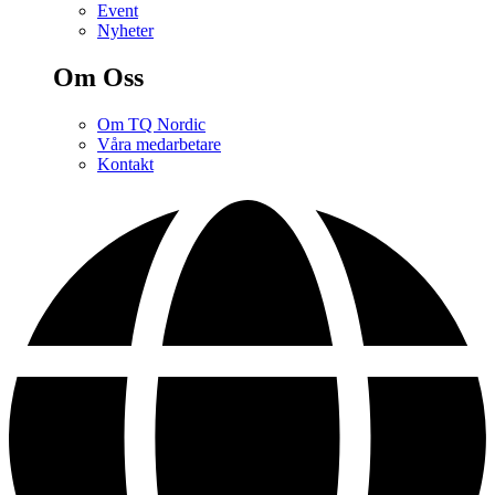
Event
Nyheter
Om Oss
Om TQ Nordic
Våra medarbetare
Kontakt