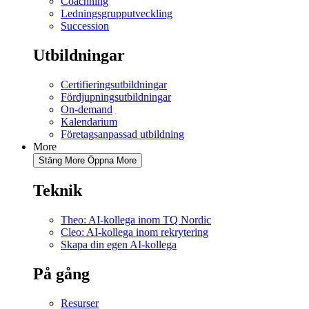
Coachning
Ledningsgrupputveckling
Succession
Utbildningar
Certifieringsutbildningar
Fördjupningsutbildningar
On-demand
Kalendarium
Företagsanpassad utbildning
More
Stäng More
Öppna More
Teknik
Theo: AI-kollega inom TQ Nordic
Cleo: AI-kollega inom rekrytering
Skapa din egen AI-kollega
På gång
Resurser