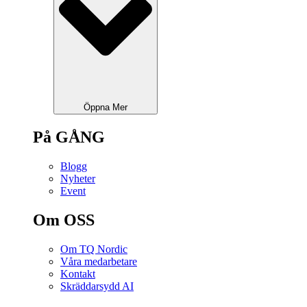
Öppna Mer
På GÅNG
Blogg
Nyheter
Event
Om OSS
Om TQ Nordic
Våra medarbetare
Kontakt
Skräddarsydd AI