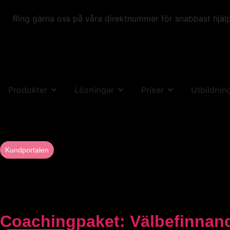
Ring gärna oss på våra direktnummer för snabbast hjälp
Produkter
Lösningar
Priser
Utbildnin
Kundportalen
Coachingpaket: Välbefinnand