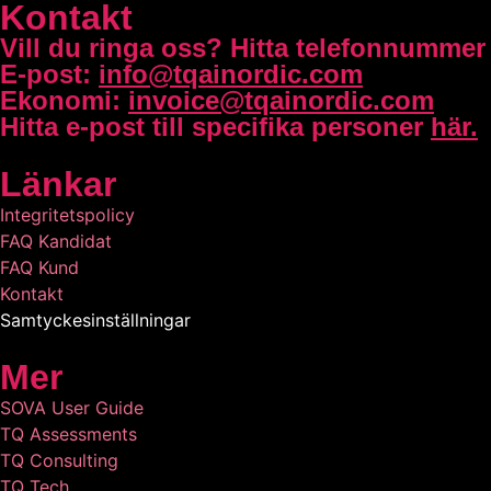
Kontakt
Vill du ringa oss?
Hitta telefonnummer t
E-post:
info@tqainordic.com
Ekonomi:
invoice@tqainordic.com
Hitta e-post till specifika personer
här.
Länkar
Integritetspolicy
FAQ Kandidat
FAQ Kund
Kontakt
Samtyckesinställningar
Mer
SOVA User Guide
TQ Assessments
TQ Consulting
TQ Tech