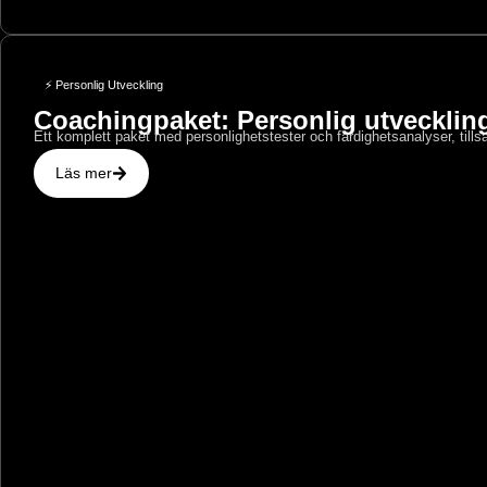
⚡ Personlig Utveckling
Coachingpaket: Personlig utvecklin
Ett komplett paket med personlighetstester och färdighetsanalyser, till
Läs mer