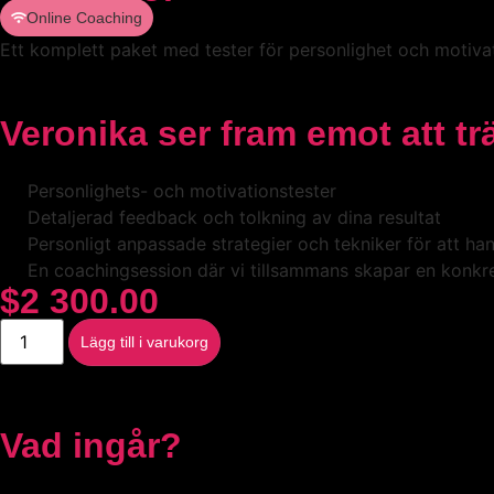
Online Coaching
Ett komplett paket med tester för personlighet och motivat
Veronika ser fram emot att trä
Personlighets- och motivationstester
Detaljerad feedback och tolkning av dina resultat
Personligt anpassade strategier och tekniker för att han
En coachingsession där vi tillsammans skapar en konkret
$
2 300.00
Lägg till i varukorg
Vad ingår?