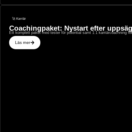
🚀 Karriär
Coachingpaket: Nystart efter uppsä
Ett komplett paket med tester för potential samt 1:1 karriärcoachning för
Läs mer