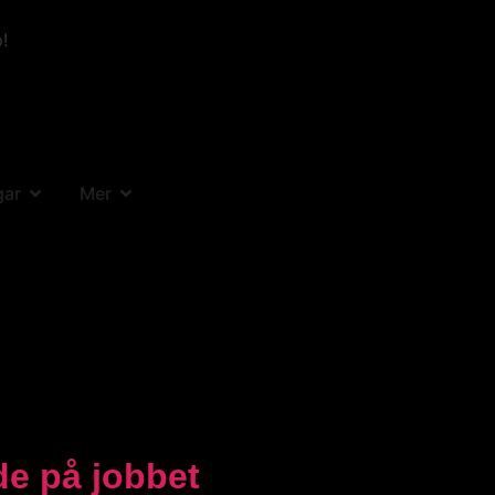
!
gar
Mer
e på jobbet