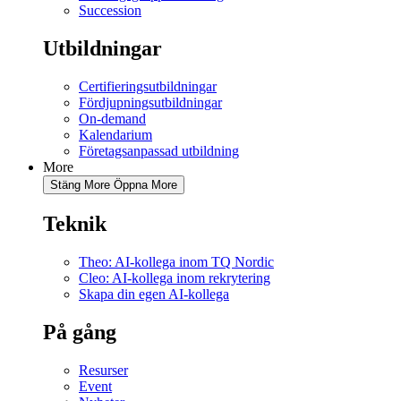
Succession
Utbildningar
Certifieringsutbildningar
Fördjupningsutbildningar
On-demand
Kalendarium
Företagsanpassad utbildning
More
Stäng More
Öppna More
Teknik
Theo: AI-kollega inom TQ Nordic
Cleo: AI-kollega inom rekrytering
Skapa din egen AI-kollega
På gång
Resurser
Event