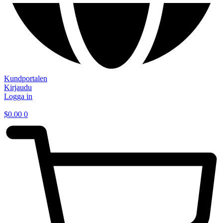
Kundportalen
Kirjaudu
Logga in
$
0.00
0