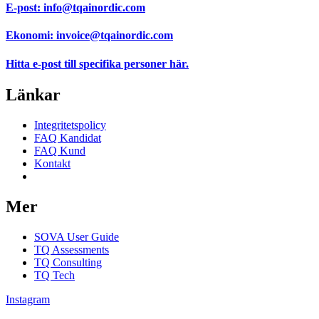
E-post:
info@tqainordic.com
Ekonomi:
invoice@tqainordic.com
Hitta e-post till specifika personer
här.
Länkar
Integritetspolicy
FAQ Kandidat
FAQ Kund
Kontakt
Samtyckesinställningar
Mer
SOVA User Guide
TQ Assessments
TQ Consulting
TQ Tech
Instagram