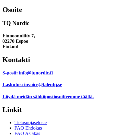
Osoite
TQ Nordic
Finnoonniitty 7,
02270 Espoo
Finland
Kontakti
S-posti:
info@tqnordic.fi
Laskutus:
invoice@talentq.se
Löydä meidän sähköpostiosoitteemme
täältä.
Linkit
Tietosuojaseloste
FAQ Ehdokas
FAQ Asiakas