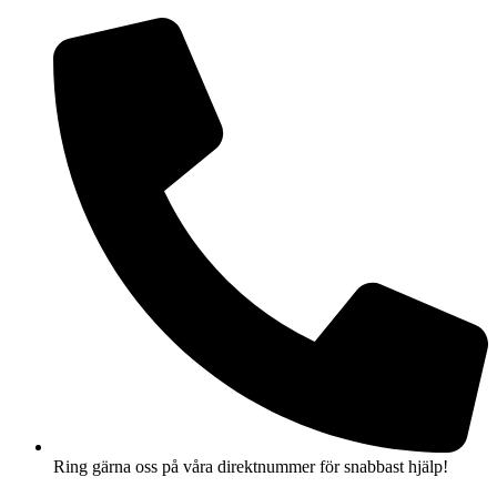
Hoppa
till
innehåll
Ring gärna oss på våra direktnummer för snabbast hjälp!