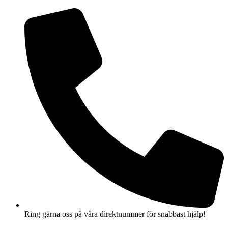
Hoppa
till
innehåll
Ring gärna oss på våra direktnummer för snabbast hjälp!