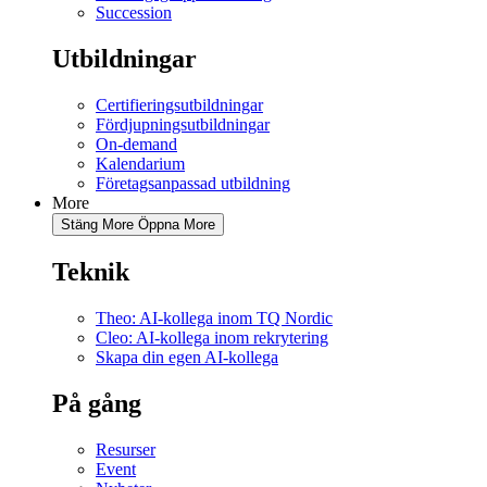
Succession
Utbildningar
Certifieringsutbildningar
Fördjupningsutbildningar
On-demand
Kalendarium
Företagsanpassad utbildning
More
Stäng More
Öppna More
Teknik
Theo: AI-kollega inom TQ Nordic
Cleo: AI-kollega inom rekrytering
Skapa din egen AI-kollega
På gång
Resurser
Event