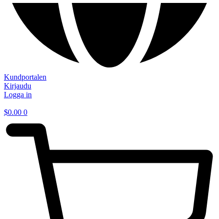
Kundportalen
Kirjaudu
Logga in
$
0.00
0