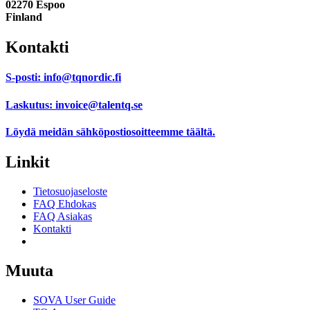
02270 Espoo
Finland
Kontakti
S-posti:
info@tqnordic.fi
Laskutus:
invoice@talentq.se
Löydä meidän sähköpostiosoitteemme
täältä.
Linkit
Tietosuojaseloste
FAQ Ehdokas
FAQ Asiakas
Kontakti
Suostumusasetukset
Muuta
SOVA User Guide