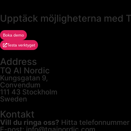
Upptäck möjligheterna med 
Boka demo
Testa verktyget
Address
TQ AI Nordic
Kungsgatan 9,
Convendum
111 43 Stockholm
Sweden
Kontakt
Vill du ringa oss?
Hitta telefonnummer t
E-post:
info@tqainordic.com