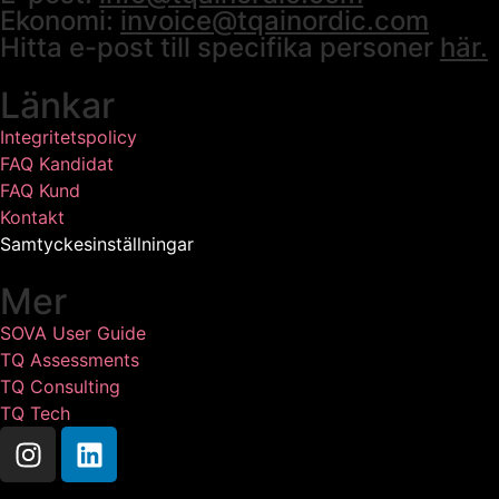
Ekonomi:
invoice@tqainordic.com
Hitta e-post till specifika personer
här.
Länkar
Integritetspolicy
FAQ Kandidat
FAQ Kund
Kontakt
Samtyckesinställningar
Mer
SOVA User Guide
TQ Assessments
TQ Consulting
TQ Tech