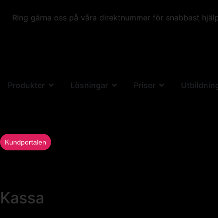
Ring gärna oss på våra direktnummer för snabbast hjälp
Produkter
Lösningar
Priser
Utbildnin
Kundportalen
Kassa