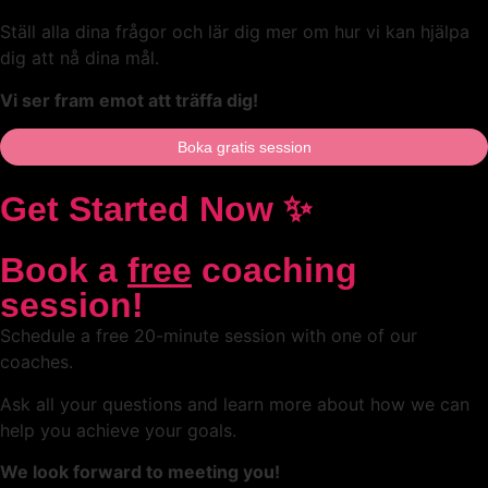
Ställ alla dina frågor och lär dig mer om hur vi kan hjälpa
dig att nå dina mål.
Vi ser fram emot att träffa dig!
Boka gratis session
Get Started Now ✨
Book a
free
coaching
session!
Schedule a free 20-minute session with one of our
coaches.
Ask all your questions and learn more about how we can
help you achieve your goals.
We look forward to meeting you!