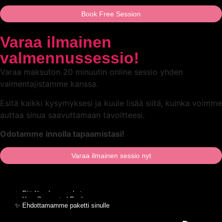
Book Free Session
Varaa ilmainen
valmennussessio!
Varaa maksuton 20 minuutin online sessio yhden
valmentajistamme kanssa.
Esitä kaikki kysymyksesi ja kuule lisää siitä, kuinka voimme
auttaa sinua saavuttamaan tavoitteesi.
Odotamme innolla tapaamistasi!
Varaa ilmainen sessio nyt
✨ Ditt föreslagna paket
✨ Your Suggested Package
✨ Ehdottamamme paketti sinulle