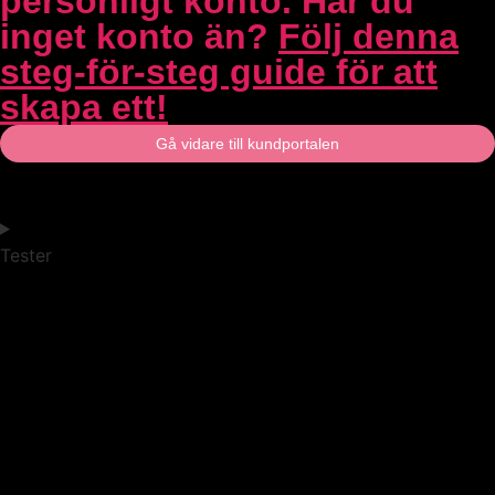
personligt konto. Har du
inget konto än?
Följ denna
steg-för-steg guide för att
skapa ett!
Gå vidare till kundportalen
Tester