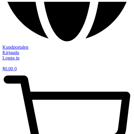
Kundportalen
Kirjaudu
Logga in
$
0.00
0