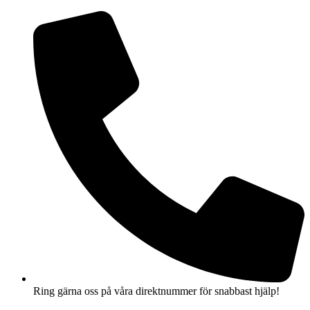
Hoppa
till
innehåll
Ring gärna oss på våra direktnummer för snabbast hjälp!