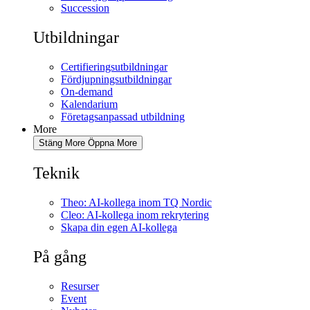
Succession
Utbildningar
Certifieringsutbildningar
Fördjupningsutbildningar
On-demand
Kalendarium
Företagsanpassad utbildning
More
Stäng More
Öppna More
Teknik
Theo: AI-kollega inom TQ Nordic
Cleo: AI-kollega inom rekrytering
Skapa din egen AI-kollega
På gång
Resurser
Event