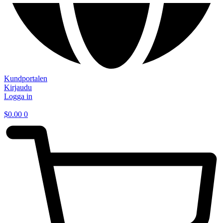
Kundportalen
Kirjaudu
Logga in
$
0.00
0