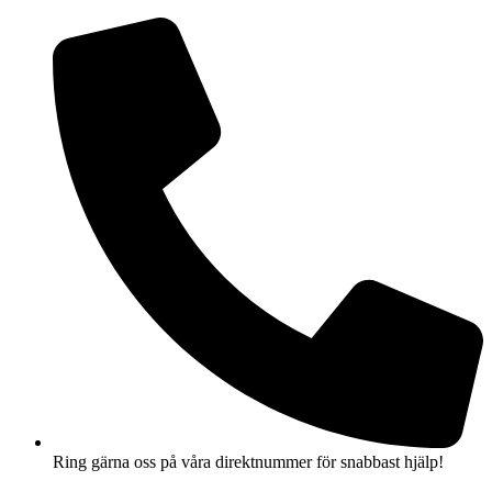
Hoppa
till
innehåll
Ring gärna oss på våra direktnummer för snabbast hjälp!