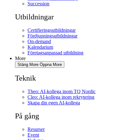
Succession
Utbildningar
Certifieringsutbildningar
Fördjupningsutbildningar
On-demand
Kalendarium
Företagsanpassad utbildning
More
Stäng More
Öppna More
Teknik
Theo: AI-kollega inom TQ Nordic
Cleo: AI-kollega inom rekrytering
Skapa din egen AI-kollega
På gång
Resurser
Event