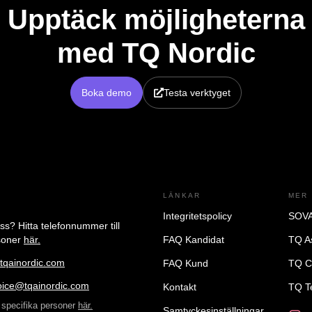
Upptäck möjligheterna
med TQ Nordic
Boka demo
Testa verktyget
LÄNKAR
MER
Integritetspolicy
SOVA
oss?
Hitta telefonnummer till
rsoner
här.
FAQ Kandidat
TQ A
tqainordic.com
FAQ Kund
TQ C
oice@tqainordic.com
Kontakt
TQ T
ll specifika personer
här.
Samtyckesinställningar