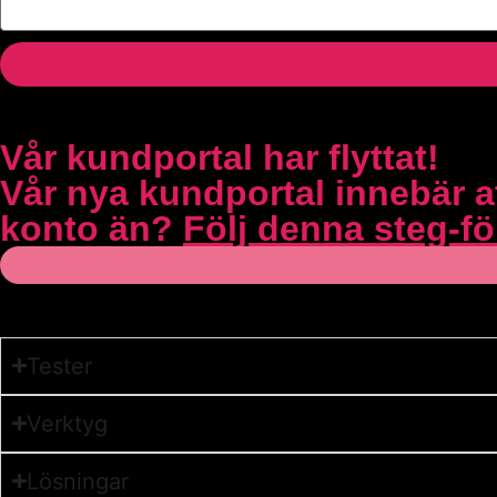
Vår kundportal har flyttat!
Vår nya kundportal innebär at
konto än?
Följ denna steg-för
Tester
Verktyg
Lösningar