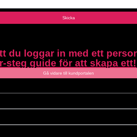
Skicka
t du loggar in med ett person
-steg guide för att skapa ett!
Gå vidare till kundportalen