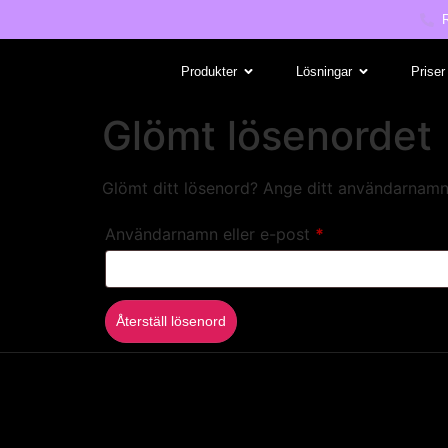
Produkter
Lösningar
Priser
Glömt lösenordet
Glömt ditt lösenord? Ange ditt användarnamn e
Användarnamn eller e-post
*
Återställ lösenord