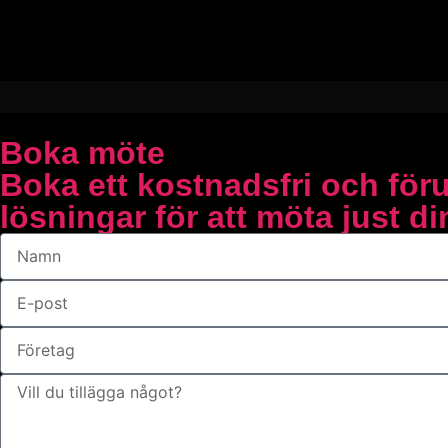
Boka möte
Boka ett kostnadsfri och för
lösningar för att möta just d