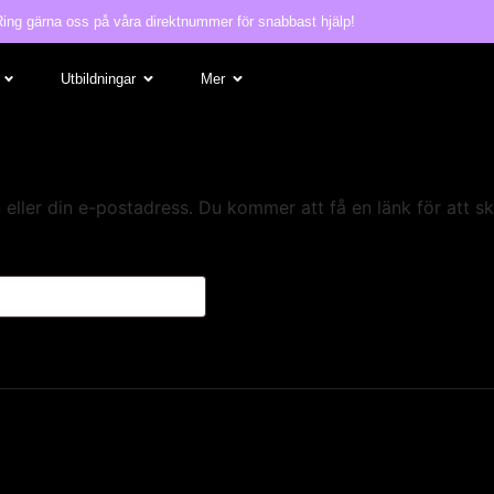
Ring gärna oss på våra direktnummer för snabbast hjälp!
Utbildningar
Mer
ller din e-postadress. Du kommer att få en länk för att sk