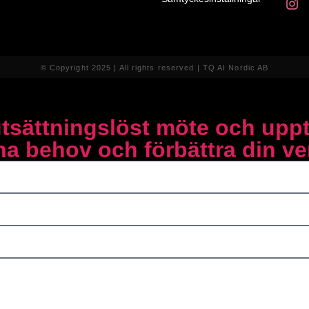
© Copyright 2025 | All rights reserved | TQ AI Nordic AB
utsättningslöst möte och upp
ina behov och förbättra din v