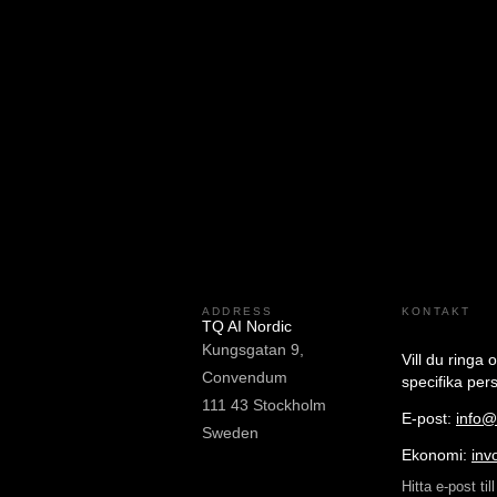
ADDRESS
KONTAKT
TQ AI Nordic
Kungsgatan 9,
Vill du ringa 
Convendum
specifika pe
111 43 Stockholm
E-post:
info@
Sweden
Ekonomi:
inv
Hitta e-post ti