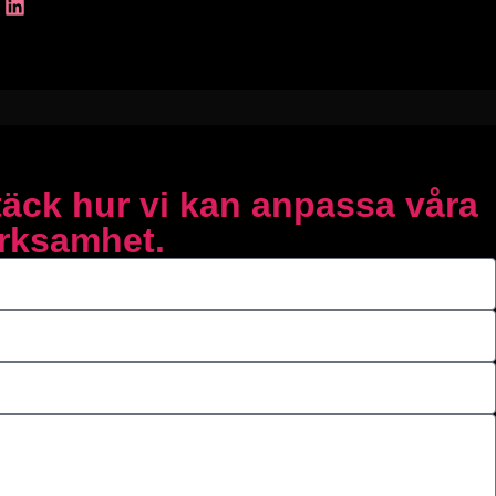
täck hur vi kan anpassa våra
erksamhet.