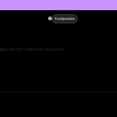
Kundportalen
apa ett nytt lösenord via e-post.