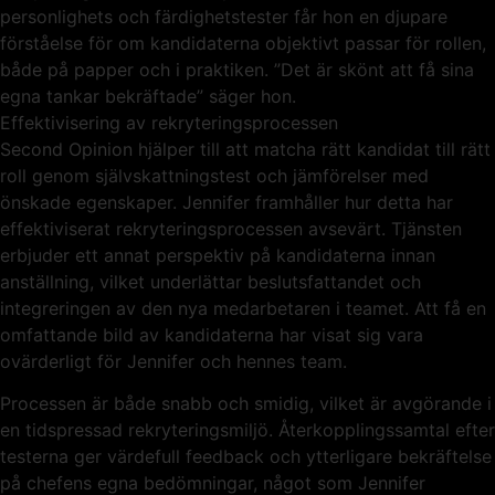
personlighets och färdighetstester får hon en djupare
förståelse för om kandidaterna objektivt passar för rollen,
både på papper och i praktiken. ”Det är skönt att få sina
egna tankar bekräftade” säger hon.
Effektivisering av rekryteringsprocessen
Second Opinion hjälper till att matcha rätt kandidat till rätt
roll genom självskattningstest och jämförelser med
önskade egenskaper. Jennifer framhåller hur detta har
effektiviserat rekryteringsprocessen avsevärt. Tjänsten
erbjuder ett annat perspektiv på kandidaterna innan
anställning, vilket underlättar beslutsfattandet och
integreringen av den nya medarbetaren i teamet. Att få en
omfattande bild av kandidaterna har visat sig vara
ovärderligt för Jennifer och hennes team.
Processen är både snabb och smidig, vilket är avgörande i
en tidspressad rekryteringsmiljö. Återkopplingssamtal efter
testerna ger värdefull feedback och ytterligare bekräftelse
på chefens egna bedömningar, något som Jennifer