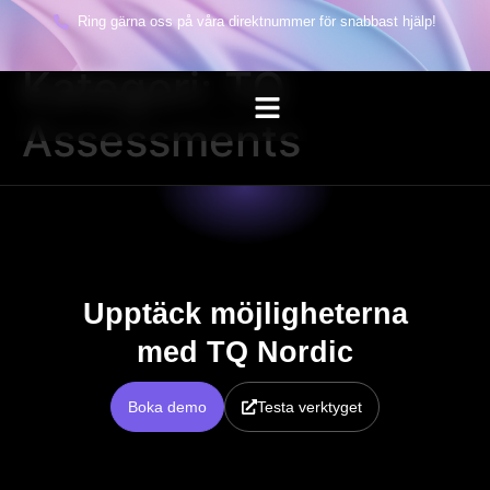
Ring gärna oss på våra direktnummer för snabbast hjälp!
Kategori:
TQ
Assessments
Upptäck möjligheterna
med TQ Nordic
Boka demo
Testa verktyget