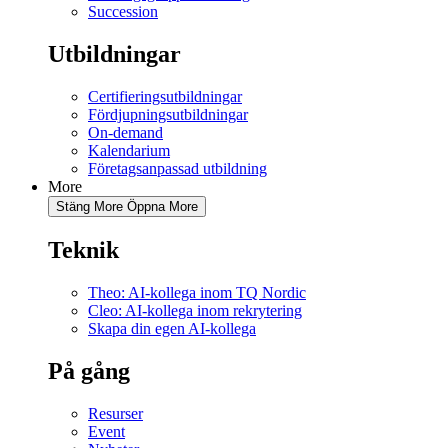
Succession
Utbildningar
Certifieringsutbildningar
Fördjupningsutbildningar
On-demand
Kalendarium
Företagsanpassad utbildning
More
Stäng More
Öppna More
Teknik
Theo: AI-kollega inom TQ Nordic
Cleo: AI-kollega inom rekrytering
Skapa din egen AI-kollega
På gång
Resurser
Event