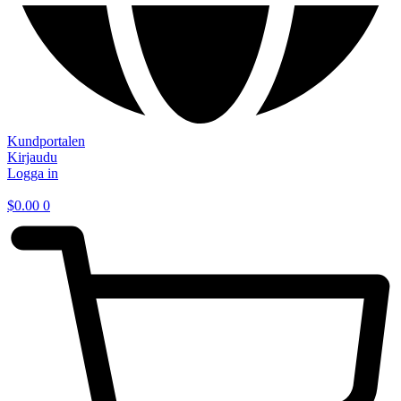
Kundportalen
Kirjaudu
Logga in
$
0.00
0