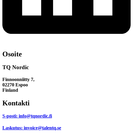
Osoite
TQ Nordic
Finnoonniitty 7,
02270 Espoo
Finland
Kontakti
S-posti:
info@tqnordic.fi
Laskutus:
invoice@talentq.se