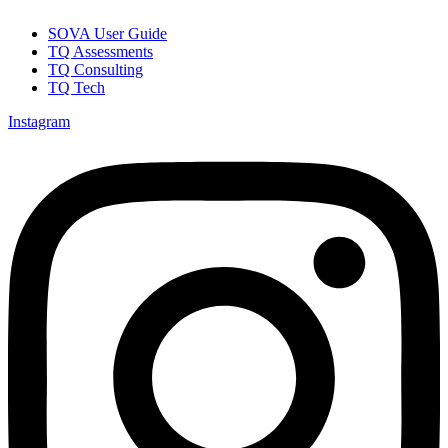
SOVA User Guide
TQ Assessments
TQ Consulting
TQ Tech
Instagram